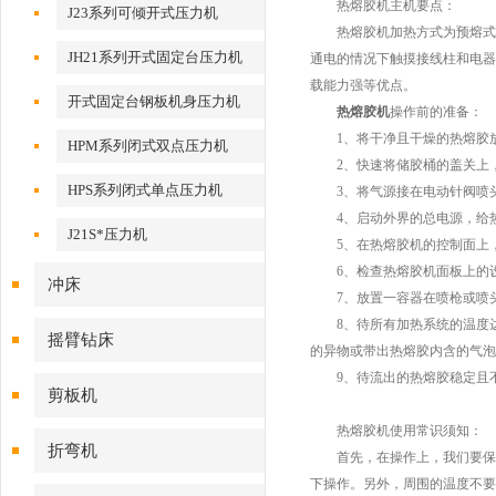
热熔胶机主机要点：
J23系列可倾开式压力机
热熔胶机加热方式为预熔式。
JH21系列开式固定台压力机
通电的情况下触摸接线柱和电器
载能力强等优点。
开式固定台钢板机身压力机
热熔胶机
操作前的准备：
1、将干净且干燥的热熔胶
HPM系列闭式双点压力机
2、快速将储胶桶的盖关上，
HPS系列闭式单点压力机
3、将气源接在电动针阀喷头
4、启动外界的总电源，给
J21S*压力机
5、在热熔胶机的控制面上，
6、检查热熔胶机面板上的设
冲床
7、放置一容器在喷枪或喷
8、待所有加热系统的温度达
摇臂钻床
的异物或带出热熔胶内含的气泡
9、待流出的热熔胶稳定且不
剪板机
热熔胶机使用常识须知：
折弯机
首先，在操作上，我们要保证
下操作。另外，周围的温度不要