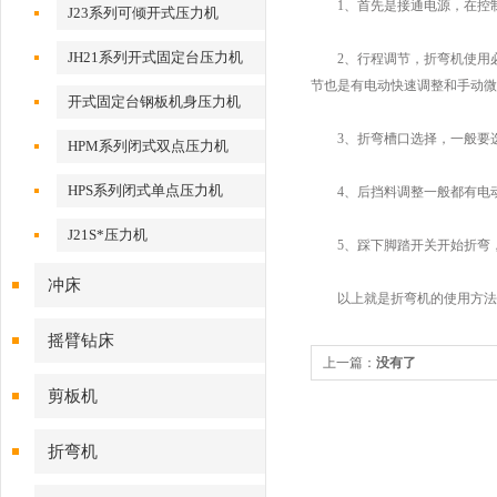
1、首先是接通电源，在控制
J23系列可倾开式压力机
JH21系列开式固定台压力机
2、行程调节，折弯机使用必
节也是有电动快速调整和手动微
开式固定台钢板机身压力机
3、折弯槽口选择，一般要选择
HPM系列闭式双点压力机
HPS系列闭式单点压力机
4、后挡料调整一般都有电动
J21S*压力机
5、踩下脚踏开关开始折弯，
冲床
以上就是折弯机的使用方法了
摇臂钻床
上一篇：
没有了
剪板机
折弯机