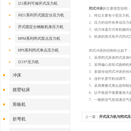
J23系列可倾开式压力机
闭式冲床
的主要类型说明：
JH21系列开式固定台压力机
1、吨位主要有小型压力机、
2、压力的动作有单动压力机
开式固定台钢板机身压力机
3、动力传递方式有机械传动
4、机身的形式有开式闭式压
HPM系列闭式双点压力机
HPS系列闭式单点压力机
闭式冲床的结构特点如下：
1、采用闭式床身闭式床身结
J21S*压力机
2、采用偏心齿轮式曲柄机构这
3、多级传动闭式冲床的传动
冲床
4、连杆长度可机动调节。
5、采用摩擦式离合器和制
摇臂钻床
6、以平衡器平衡重量很大的连
7、一般附设气垫或液压气垫
剪板机
上一篇：
开式压力机与闭式压
折弯机