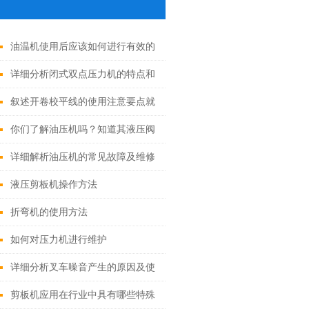
油温机使用后应该如何进行有效的
维护和保养？
详细分析闭式双点压力机的特点和
用途
叙述开卷校平线的使用注意要点就
日常保养维护
你们了解油压机吗？知道其液压阀
有几种分类吗？
详细解析油压机的常见故障及维修
方法
液压剪板机操作方法
折弯机的使用方法
如何对压力机进行维护
详细分析叉车噪音产生的原因及使
用事项
剪板机应用在行业中具有哪些特殊