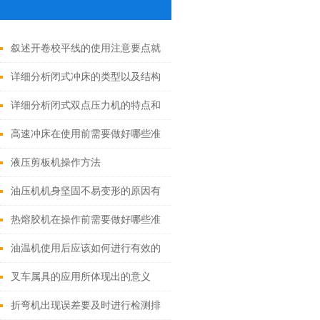
叙述开卷校平线的使用注意要点就
日常保养维护
详细分析闭式冲床的类型以及结构
特点
详细分析闭式双点压力机的特点和
用途
高速冲床在使用前需要做好哪些准
备工作？
液压剪板机操作方法
油压机机身坚固不易变形的原因有
哪些？
热熔胶机在操作前需要做好哪些准
备工作？
油温机使用后应该如何进行有效的
维护和保养？
叉车属具的应用所体现出的意义
折弯机出现误差要及时进行检测排